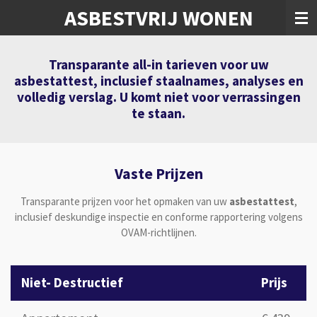
ASBESTVRIJ WONEN
Ga
direct
naar
de
Transparante all-in tarieven voor uw
hoofdinhoud
asbestattest, inclusief staalnames, analyses en
volledig verslag.
U komt niet voor verrassingen
te staan.
Vaste Prijzen
Transparante prijzen voor het opmaken van uw
asbestattest
,
inclusief deskundige inspectie en conforme rapportering volgens
OVAM-richtlijnen.
Niet- Destructief
Prijs